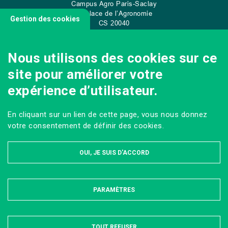
Campus Agro Paris-Saclay
22 place de l’Agronomie
Gestion des cookies
CS
20040
91 123 Palaiseau Cedex
Nous utilisons des cookies sur ce
site pour améliorer votre
NOUS CONTACTER
expérience d’utilisateur.
En cliquant sur un lien de cette page, vous nous donnez
votre consentement de définir des cookies.
OUI, JE SUIS D'ACCORD
PARAMÈTRES
MASQUER
MENTIONS LÉGALES ET DONNÉES PERSONNELLES
ACCESSIBILITÉ : PARTIELLEMENT CONFORME
PLAN DU SITE
TOUT REFUSER